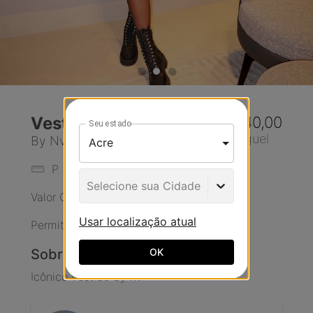
Vestido
R$ 140,00
Seu estado
Aluguel
By Nv
P
Preto
Selecione sua Cidade
Valor Original Da Peça:
R$ 1.800,00
Usar localização atual
Permite Ajustes
OK
Sobre a peça
Icônico vestido by nv