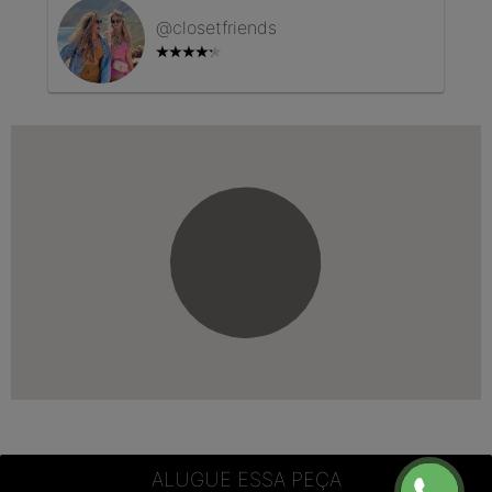
@
closetfriends
ALUGUE ESSA PEÇA