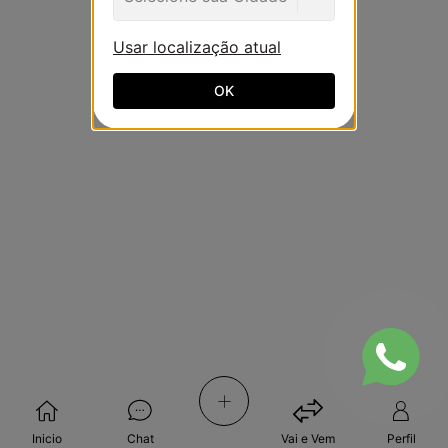
Usar localização atual
OK
+
Inicio
Chat
Vai e Vem
Perfil