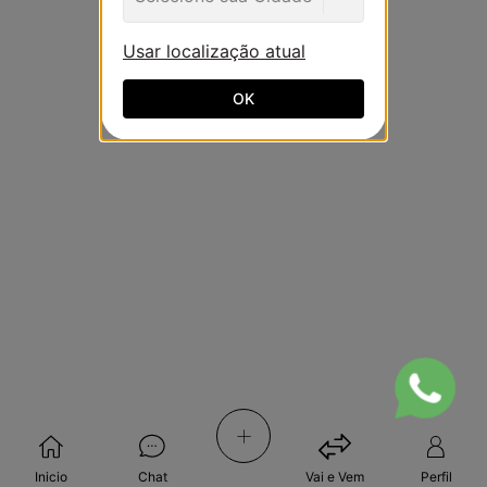
Usar localização atual
OK
+
Inicio
Chat
Vai e Vem
Perfil