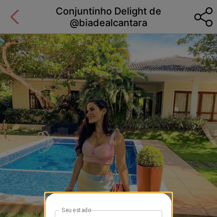
Conjuntinho Delight de
@biadealcantara
Seu estado