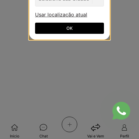
Usar localização atual
OK
+
Inicio
Chat
Vai e Vem
Perfil